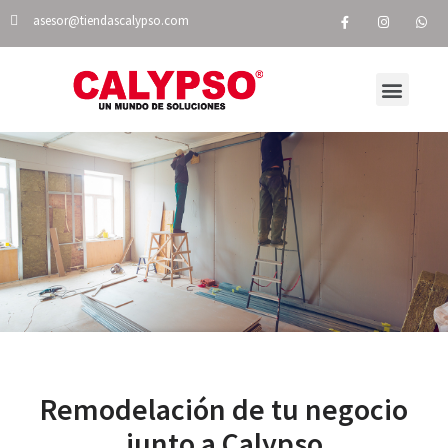
asesor@tiendascalypso.com
VISITA NUESTRA TIENDA EN LÍNEA
NUESTRAS TIENDAS
Remodelación de tu negocio
junto a Calypso