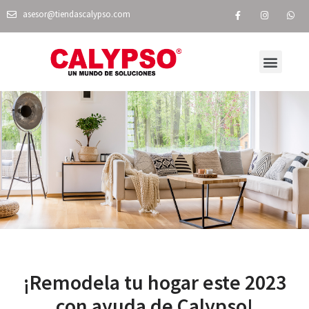
asesor@tiendascalypso.com
VISITA NUESTRA TIENDA EN LÍNEA
NUESTRAS TIENDAS
¡Remodela tu hogar este 2023
con ayuda de Calypso!