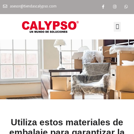
asesor@tiendascalypso.com
VISITA NUESTRA TIENDA EN LÍNEA
NUESTRAS TIENDAS
Utiliza estos materiales de
embalaje para garantizar la