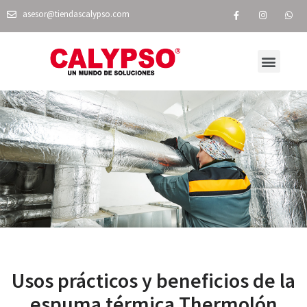
asesor@tiendascalypso.com
VISITA NUESTRA TIENDA EN LÍNEA
NUESTRAS TIENDAS
Usos prácticos y beneficios de la
espuma térmica Thermolón