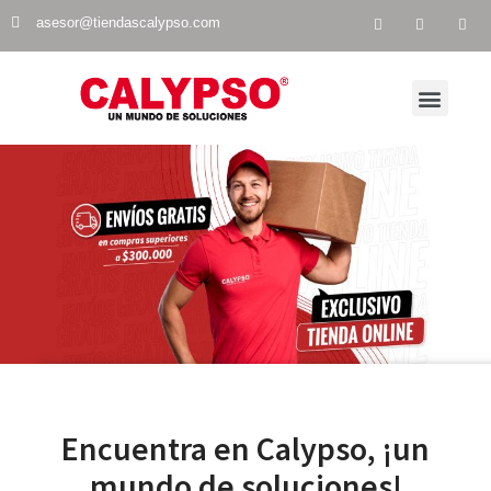
asesor@tiendascalypso.com
VISITA NUESTRA TIENDA EN LÍNEA
NUESTRAS TIENDAS
Encuentra en Calypso, ¡un
mundo de soluciones!